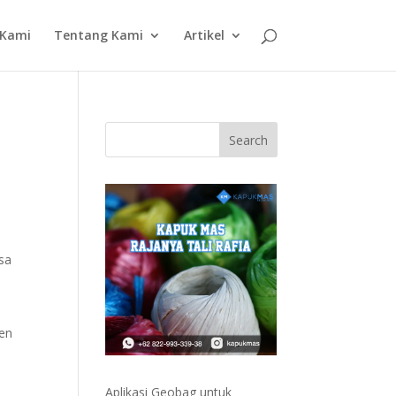
 Kami
Tentang Kami
Artikel
isa
sen
Aplikasi Geobag untuk