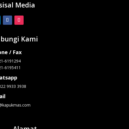
sisal Media
bungi Kami
ne / Fax
21-6191294
21-6195411
atsapp
822 9933 3938
il
o@kapukmas.com
Alamat