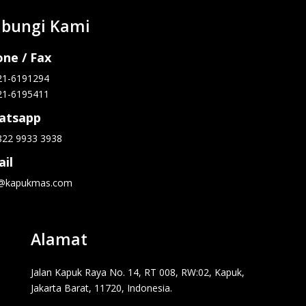
bungi Kami
ne / Fax
21-6191294
21-6195411
atsapp
822 9933 3938
il
o@kapukmas.com
Alamat
Jalan Kapuk Raya No. 14, RT 008, RW:02, Kapuk,
Jakarta Barat, 11720, Indonesia.