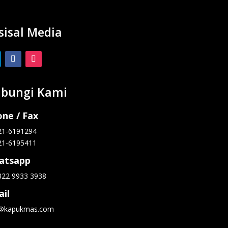
sisal Media
bungi Kami
ne / Fax
21-6191294
21-6195411
atsapp
822 9933 3938
il
o@kapukmas.com