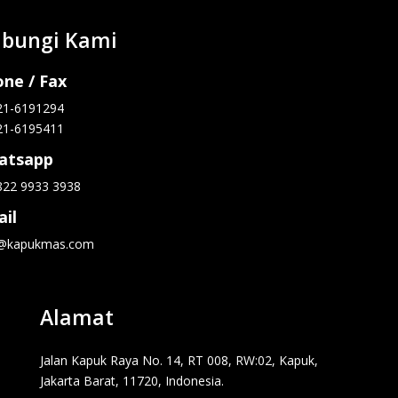
bungi Kami
ne / Fax
21-6191294
21-6195411
atsapp
822 9933 3938
il
o@kapukmas.com
Alamat
Jalan Kapuk Raya No. 14, RT 008, RW:02, Kapuk,
Jakarta Barat, 11720, Indonesia.