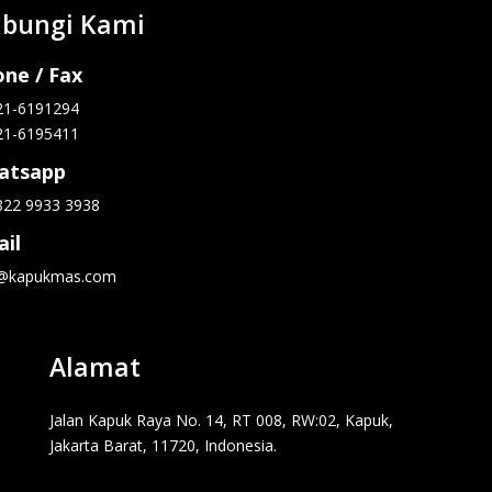
bungi Kami
ne / Fax
21-6191294
21-6195411
atsapp
822 9933 3938
il
o@kapukmas.com
Alamat
Jalan Kapuk Raya No. 14, RT 008, RW:02, Kapuk,
Jakarta Barat, 11720, Indonesia.