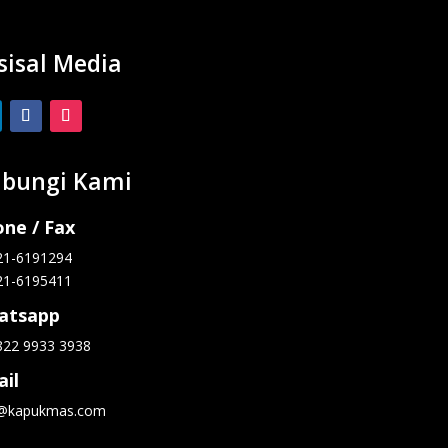
sisal Media
bungi Kami
ne / Fax
21-6191294
21-6195411
atsapp
822 9933 3938
il
o@kapukmas.com