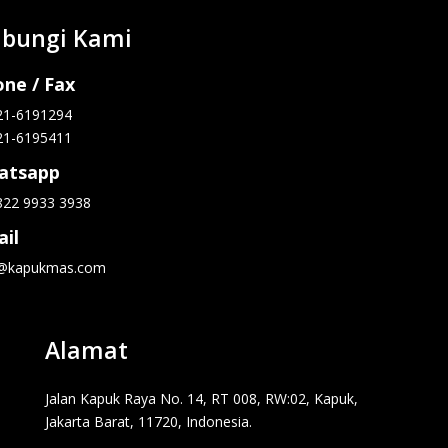
bungi Kami
ne / Fax
21-6191294
21-6195411
atsapp
822 9933 3938
il
o@kapukmas.com
Alamat
Jalan Kapuk Raya No. 14, RT 008, RW:02, Kapuk,
Jakarta Barat, 11720, Indonesia.