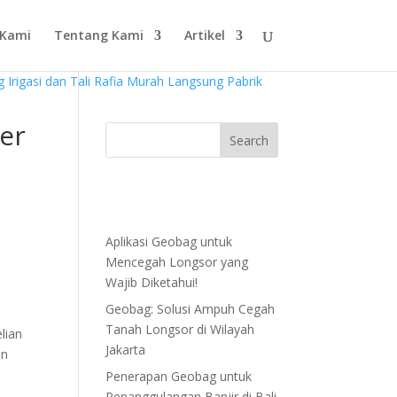
 Kami
Tentang Kami
Artikel
er
Aplikasi Geobag untuk
Mencegah Longsor yang
Wajib Diketahui!
Geobag: Solusi Ampuh Cegah
Tanah Longsor di Wilayah
elian
Jakarta
en
Penerapan Geobag untuk
Penanggulangan Banjir di Bali