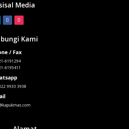
sisal Media
bungi Kami
ne / Fax
21-6191294
21-6195411
atsapp
822 9933 3938
il
o@kapukmas.com
Alamat