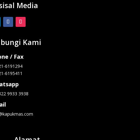
sisal Media
bungi Kami
ne / Fax
21-6191294
21-6195411
atsapp
822 9933 3938
il
o@kapukmas.com
Alamat