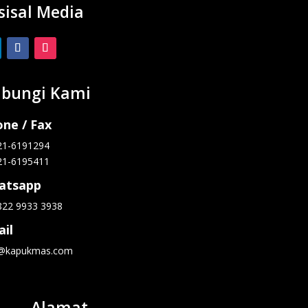
sisal Media
bungi Kami
ne / Fax
21-6191294
21-6195411
atsapp
822 9933 3938
il
o@kapukmas.com
Alamat