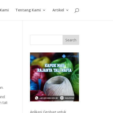
 Kami
Tentang Kami
Artikel
an.
mand
 tali
Aplikasi Geobag untuk