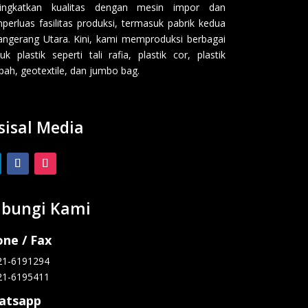
ingkatkan kualitas dengan mesin impor dan
erluas fasilitas produksi, termasuk pabrik kedua
angerang Utara. Kini, kami memproduksi berbagai
uk plastik seperti tali rafia, plastik cor, plastik
ah, geotextile, dan jumbo bag.
sisal Media
bungi Kami
ne / Fax
21-6191294
21-6195411
atsapp