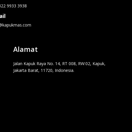
822 9933 3938
il
o@kapukmas.com
Alamat
Jalan Kapuk Raya No. 14, RT 008, RW:02, Kapuk,
Jakarta Barat, 11720, Indonesia.