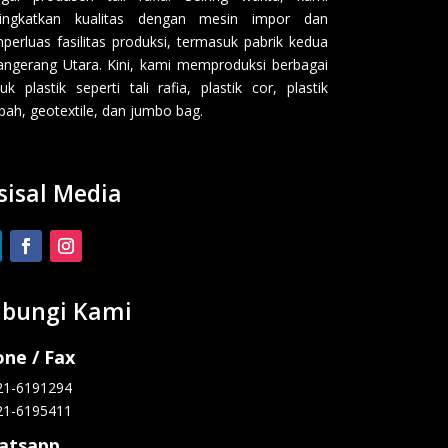
ingkatkan kualitas dengan mesin impor dan
erluas fasilitas produksi, termasuk pabrik kedua
angerang Utara. Kini, kami memproduksi berbagai
uk plastik seperti tali rafia, plastik cor, plastik
ah, geotextile, dan jumbo bag.
sisal Media
bungi Kami
ne / Fax
21-6191294
21-6195411
atsapp