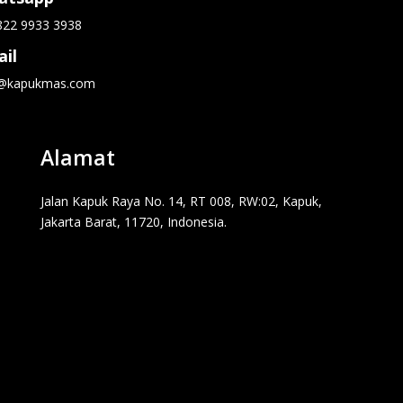
822 9933 3938
il
o@kapukmas.com
Alamat
Jalan Kapuk Raya No. 14, RT 008, RW:02, Kapuk,
Jakarta Barat, 11720, Indonesia.