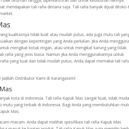
kan baik dirumah tangga, diperkantoran dan untuk kebutuhan lainnya.
pat mendapakan tali rafia dimana saja. Tali rafia banyak dijual ditoko
market.
 Mas
 yang kualitasnya tidak kuat atau mudah putus, ada juga mutu tali yan
suaikan dengan kepentingan yang Anda perlukan. Jika Anda menggun
ntuk mengikat kotak ringan, atau untuk mengikat karung yang tidak
ali rafia yang jenis biasa. Namun jika Anda menggunakannya untuk
rafia yang kuat dan tidak mudah putus, Anda dapat memakai tali rafi
 Mas
anyak kota di Indonesia. Tali rafia Kapuk Mas sangat kuat, tidak mud
iki mutu yang terbaik di Indonesia. Bagi Anda yang membutuhkan mutu
 Kapuk Mas.
acam-macam. Anda dapat melihat spesifikasi tali rafia Kapuk Mas
bisa masuk ke bagian produk. Tali rafia Kapuk Mas juga memiliki ber