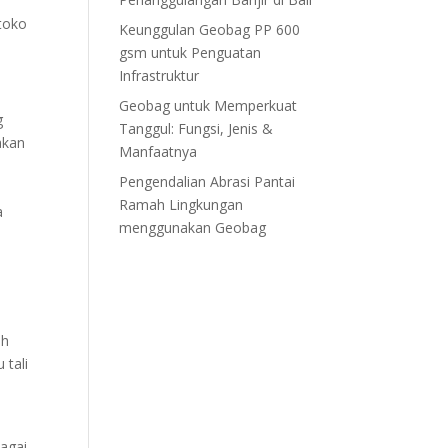
-toko
Keunggulan Geobag PP 600
gsm untuk Penguatan
Infrastruktur
Geobag untuk Memperkuat
g
Tanggul: Fungsi, Jenis &
akan
Manfaatnya
Pengendalian Abrasi Pantai
Ramah Lingkungan
a
menggunakan Geobag
ah
 tali
bagai