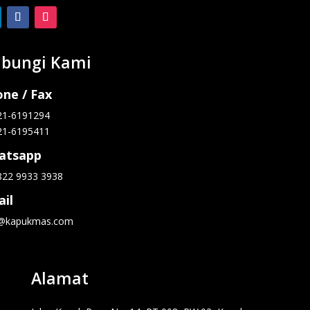
bungi Kami
ne / Fax
21-6191294
21-6195411
atsapp
822 9933 3938
il
o@kapukmas.com
Alamat