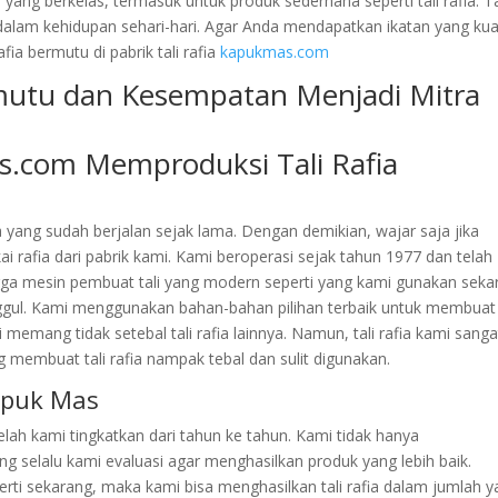
ang berkelas, termasuk untuk produk sederhana seperti tali rafia. Ta
 dalam kehidupan sehari-hari. Agar Anda mendapatkan ikatan yang kua
fia bermutu di pabrik tali rafia
kapukmas.com
as.com Memproduksi Tali Rafia
a yang sudah berjalan sejak lama. Dengan demikian, wajar saja jika
rafia dari pabrik kami. Kami beroperasi sejak tahun 1977 dan telah
gga mesin pembuat tali yang modern seperti yang kami gunakan seka
unggul. Kami menggunakan bahan-bahan pilihan terbaik untuk membuat 
mi memang tidak setebal tali rafia lainnya. Namun, tali rafia kami sanga
 membuat tali rafia nampak tebal dan sulit digunakan.
apuk Mas
h kami tingkatkan dari tahun ke tahun. Kami tidak hanya
 selalu kami evaluasi agar menghasilkan produk yang lebih baik.
ti sekarang, maka kami bisa menghasilkan tali rafia dalam jumlah y