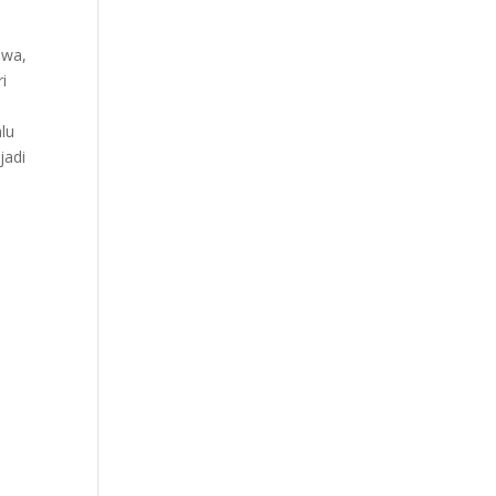
awa,
i
alu
jadi