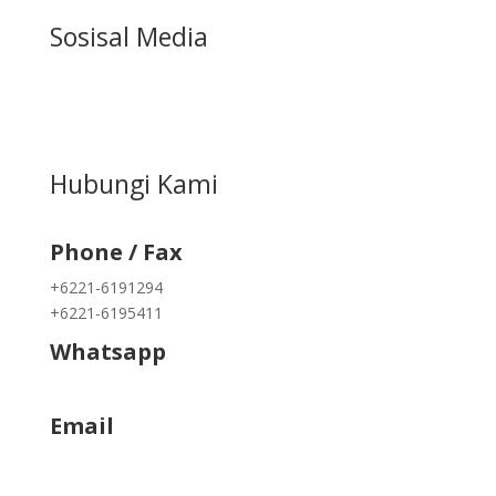
Sosisal Media
Hubungi Kami
Phone / Fax
+6221-6191294
+6221-6195411
Whatsapp
+62822 9933 3938
Email
info@kapukmas.com