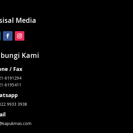
sisal Media
bungi Kami
ne / Fax
21-6191294
21-6195411
atsapp
822 9933 3938
il
o@kapukmas.com