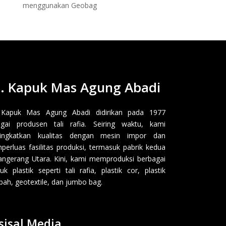
menggunakan Geobag
. Kapuk Mas Agung Abadi
 Kapuk Mas Agung Abadi didirikan pada 1977
gai produsen tali rafia. Seiring waktu, kami
ingkatkan kualitas dengan mesin impor dan
erluas fasilitas produksi, termasuk pabrik kedua
angerang Utara. Kini, kami memproduksi berbagai
uk plastik seperti tali rafia, plastik cor, plastik
ah, geotextile, dan jumbo bag.
sisal Media