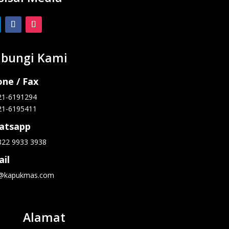
bungi Kami
ne / Fax
21-6191294
21-6195411
atsapp
822 9933 3938
il
o@kapukmas.com
Alamat