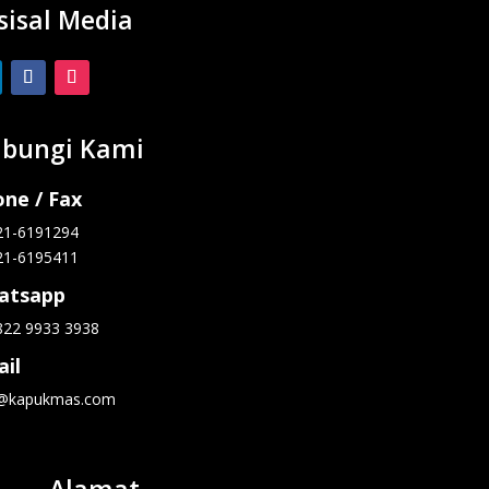
sisal Media
bungi Kami
ne / Fax
21-6191294
21-6195411
atsapp
822 9933 3938
il
o@kapukmas.com