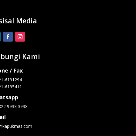
sisal Media
bungi Kami
ne / Fax
21-6191294
21-6195411
atsapp
822 9933 3938
il
o@kapukmas.com