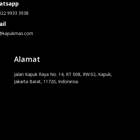
atsapp
822 9933 3938
il
o@kapukmas.com
Alamat
Jalan Kapuk Raya No. 14, RT 008, RW:02, Kapuk,
Jakarta Barat, 11720, Indonesia.