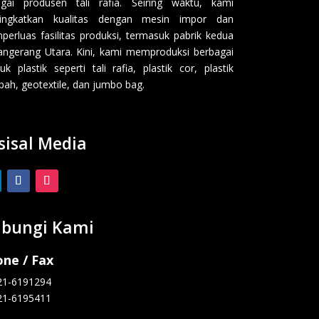
gai produsen tali rafia. Seiring waktu, kami
ingkatkan kualitas dengan mesin impor dan
erluas fasilitas produksi, termasuk pabrik kedua
angerang Utara. Kini, kami memproduksi berbagai
uk plastik seperti tali rafia, plastik cor, plastik
ah, geotextile, dan jumbo bag.
sisal Media
bungi Kami
ne / Fax
21-6191294
21-6195411