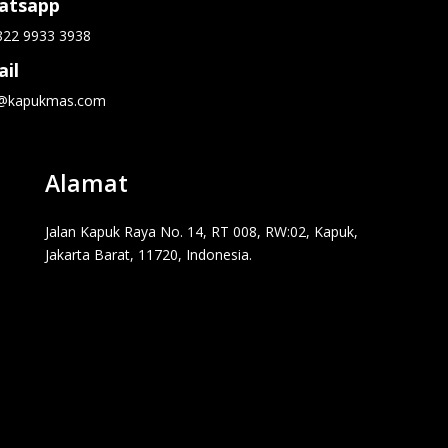
atsapp
822 9933 3938
il
o@kapukmas.com
Alamat
Jalan Kapuk Raya No. 14, RT 008, RW:02, Kapuk,
Jakarta Barat, 11720, Indonesia.