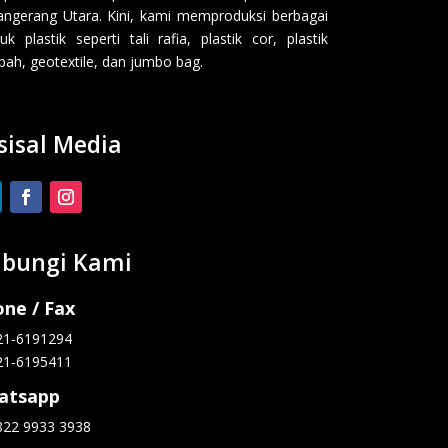
angerang Utara. Kini, kami memproduksi berbagai
uk plastik seperti tali rafia, plastik cor, plastik
ah, geotextile, dan jumbo bag.
sisal Media
bungi Kami
ne / Fax
21-6191294
21-6195411
atsapp
822 9933 3938