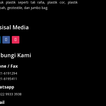
uk plastik seperti tali rafia, plastik cor, plastik
ah, geotextile, dan jumbo bag.
sisal Media
bungi Kami
ne / Fax
21-6191294
21-6195411
atsapp
822 9933 3938
il