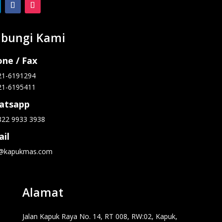
bungi Kami
ne / Fax
21-6191294
21-6195411
atsapp
822 9933 3938
il
o@kapukmas.com
Alamat
Jalan Kapuk Raya No. 14, RT 008, RW:02, Kapuk,