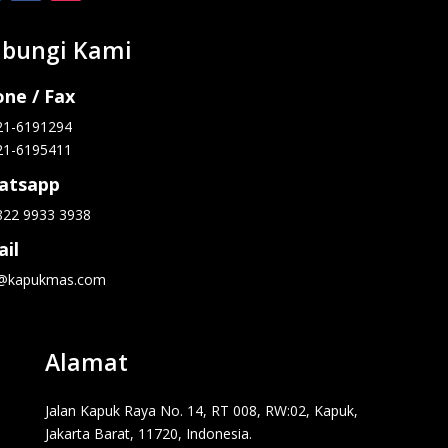
bungi Kami
ne / Fax
21-6191294
21-6195411
atsapp
822 9933 3938
il
o@kapukmas.com
Alamat
Jalan Kapuk Raya No. 14, RT 008, RW:02, Kapuk,
Jakarta Barat, 11720, Indonesia.