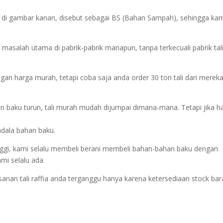
rti di gambar kanan, disebut sebagai BS (Bahan Sampah), sehingga ka
masalah utama di pabrik-pabrik manapun, tanpa terkecuali pabrik tal
ngan harga murah, tetapi coba saja anda order 30 ton tali dari mereka
han baku turun, tali murah mudah dijumpai dimana-mana. Tetapi jika h
dala bahan baku.
inggi, kami selalu membeli berani membeli bahan-bahan baku dengan
ami selalu ada.
esanan tali raffia anda terganggu hanya karena ketersediaan stock ba