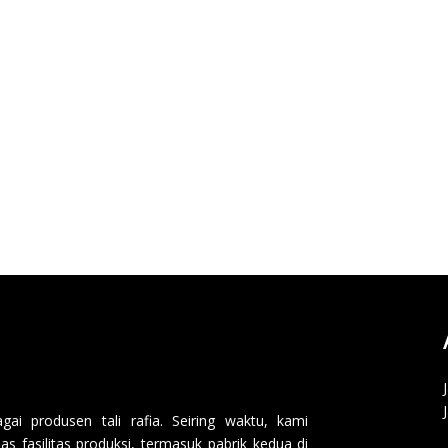
i produsen tali rafia. Seiring waktu, kami
 fasilitas produksi, termasuk pabrik kedua di