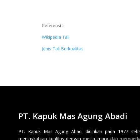
Referensi :
Wikipedia Tali
Jenis Tali Berkualitas
PT. Kapuk Mas Agung Abadi
PT. Kapuk Mas Agung Abadi didirikan pada 1977 sebaga
meningkatkan kualitas dengan mesin impor dan memperluas