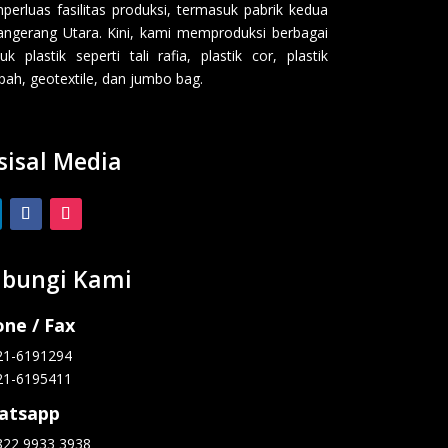
erluas fasilitas produksi, termasuk pabrik kedua
angerang Utara. Kini, kami memproduksi berbagai
uk plastik seperti tali rafia, plastik cor, plastik
ah, geotextile, dan jumbo bag.
sisal Media
bungi Kami
ne / Fax
21-6191294
21-6195411
atsapp
822 9933 3938