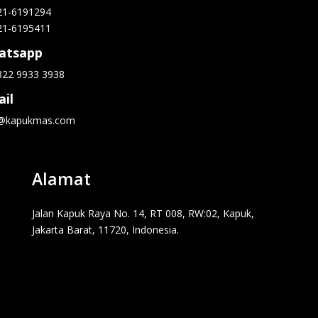
21-6191294
21-6195411
atsapp
822 9933 3938
il
o@kapukmas.com
Alamat
Jalan Kapuk Raya No. 14, RT 008, RW:02, Kapuk,
Jakarta Barat, 11720, Indonesia.