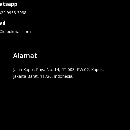
atsapp
822 9933 3938
il
o@kapukmas.com
Alamat
Jalan Kapuk Raya No. 14, RT 008, RW:02, Kapuk,
Jakarta Barat, 11720, Indonesia.