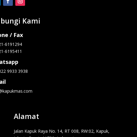
bungi Kami
ne / Fax
21-6191294
21-6195411
atsapp
822 9933 3938
il
o@kapukmas.com
Alamat
Jalan Kapuk Raya No. 14, RT 008, RW:02, Kapuk,