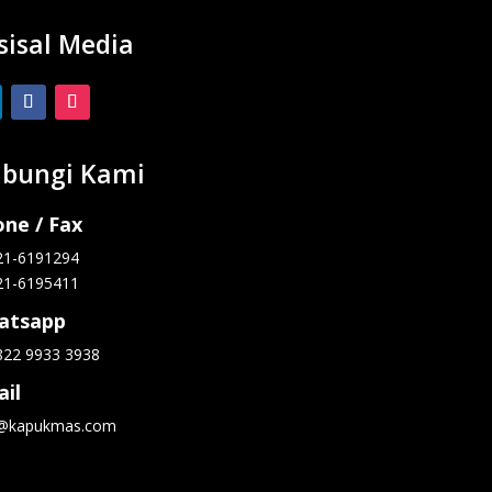
sisal Media
bungi Kami
ne / Fax
21-6191294
21-6195411
atsapp
822 9933 3938
il
o@kapukmas.com