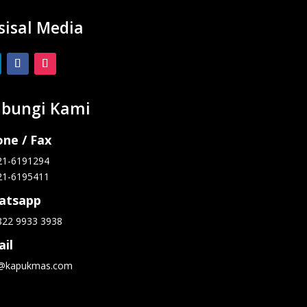
sisal Media
bungi Kami
ne / Fax
21-6191294
21-6195411
atsapp
822 9933 3938
il
o@kapukmas.com