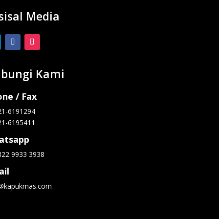
sisal Media
bungi Kami
ne / Fax
21-6191294
21-6195411
atsapp
822 9933 3938
il
o@kapukmas.com