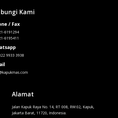
bungi Kami
ne / Fax
21-6191294
21-6195411
atsapp
822 9933 3938
il
o@kapukmas.com
Alamat
Jalan Kapuk Raya No. 14, RT 008, RW:02, Kapuk,
Jakarta Barat, 11720, Indonesia.