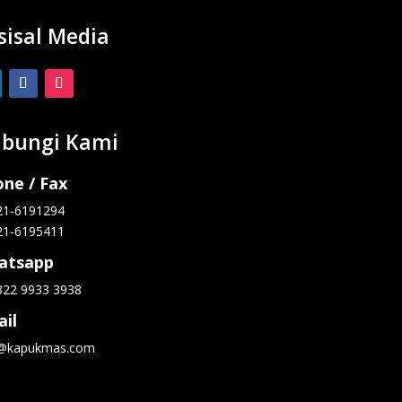
sisal Media
bungi Kami
ne / Fax
21-6191294
21-6195411
atsapp
822 9933 3938
il
o@kapukmas.com