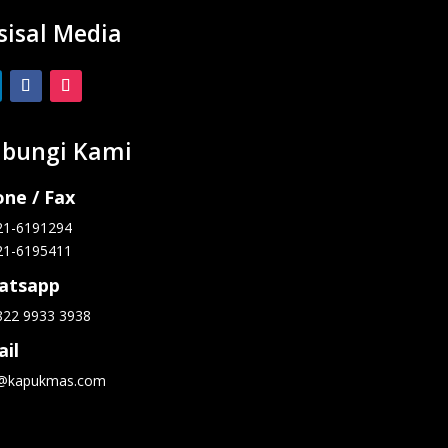
sisal Media
bungi Kami
ne / Fax
21-6191294
21-6195411
atsapp
822 9933 3938
il
o@kapukmas.com