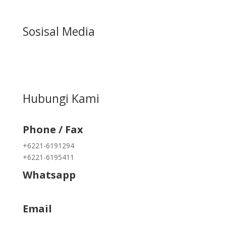
Sosisal Media
Hubungi Kami
Phone / Fax
+6221-6191294
+6221-6195411
Whatsapp
+62822 9933 3938
Email
info@kapukmas.com