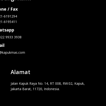
ne / Fax
21-6191294
21-6195411
atsapp
822 9933 3938
il
o@kapukmas.com
Alamat
Jalan Kapuk Raya No. 14, RT 008, RW:02, Kapuk,
Jakarta Barat, 11720, Indonesia.