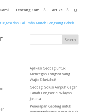
 Kami
Tentang Kami
Artikel
r
Aplikasi Geobag untuk
Mencegah Longsor yang
Wajib Diketahui!
Geobag: Solusi Ampuh Cegah
ran
Tanah Longsor di Wilayah
Jakarta
Penerapan Geobag untuk
sen
Penanggulangan Banjir di Bali