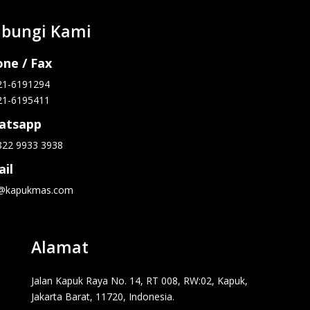
bungi Kami
ne / Fax
21-6191294
21-6195411
atsapp
822 9933 3938
il
o@kapukmas.com
Alamat
Jalan Kapuk Raya No. 14, RT 008, RW:02, Kapuk,
Jakarta Barat, 11720, Indonesia.