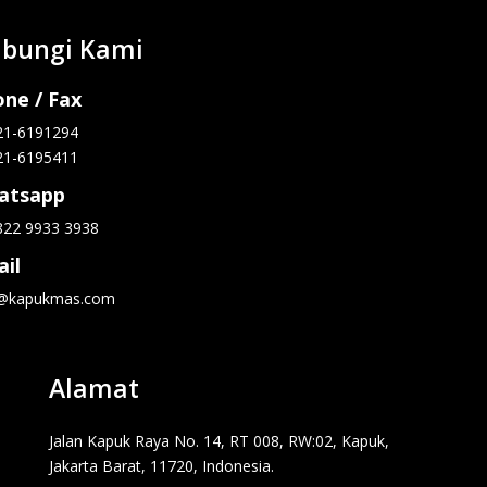
bungi Kami
ne / Fax
21-6191294
21-6195411
atsapp
822 9933 3938
il
o@kapukmas.com
Alamat
Jalan Kapuk Raya No. 14, RT 008, RW:02, Kapuk,
Jakarta Barat, 11720, Indonesia.