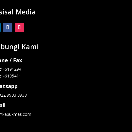
sisal Media
bungi Kami
ne / Fax
21-6191294
21-6195411
atsapp
822 9933 3938
il
o@kapukmas.com