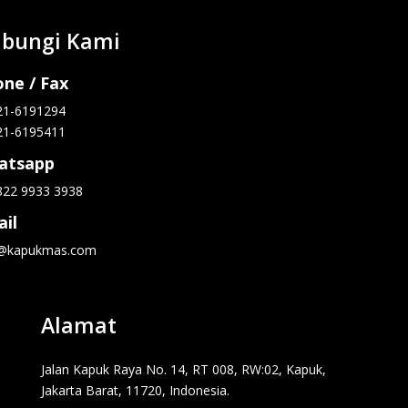
bungi Kami
ne / Fax
21-6191294
21-6195411
atsapp
822 9933 3938
il
o@kapukmas.com
Alamat
Jalan Kapuk Raya No. 14, RT 008, RW:02, Kapuk,
Jakarta Barat, 11720, Indonesia.