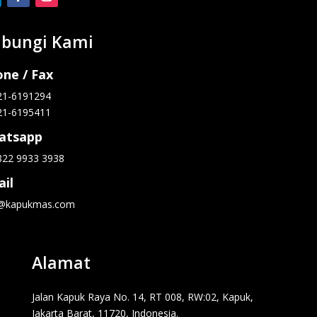
bungi Kami
ne / Fax
21-6191294
21-6195411
atsapp
822 9933 3938
il
o@kapukmas.com
Alamat
Jalan Kapuk Raya No. 14, RT 008, RW:02, Kapuk,
Jakarta Barat, 11720, Indonesia.