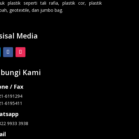
uk plastik seperti tali rafia, plastik cor, plastik
ah, geotextile, dan jumbo bag.
sisal Media
bungi Kami
ne / Fax
21-6191294
21-6195411
atsapp
822 9933 3938
il