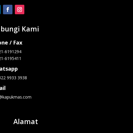
bungi Kami
ne / Fax
21-6191294
21-6195411
atsapp
822 9933 3938
il
o@kapukmas.com
Alamat